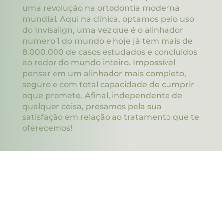
uma revolução na ortodontia moderna
mundial. Aqui na clínica, optamos pelo uso
do Invisalign, uma vez que é o alinhador
numero 1 do mundo e hoje já tem mais de
8.000.000 de casos estudados e concluidos
ao redor do mundo inteiro. Impossível
pensar em um alinhador mais completo,
seguro e com total capacidade de cumprir
oque promete. Afinal, independente de
qualquer coisa, presamos pela sua
satisfação em relação ao tratamento que te
oferecemos!