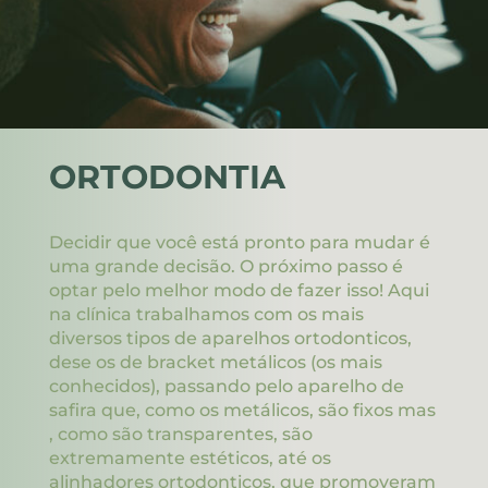
ORTODONTIA
Decidir que você está pronto para mudar é
uma grande decisão. O próximo passo é
optar pelo melhor modo de fazer isso! Aqui
na clínica trabalhamos com os mais
diversos tipos de aparelhos ortodonticos,
dese os de bracket metálicos (os mais
conhecidos), passando pelo aparelho de
safira que, como os metálicos, são fixos mas
, como são transparentes, são
extremamente estéticos, até os
alinhadores ortodonticos, que promoveram