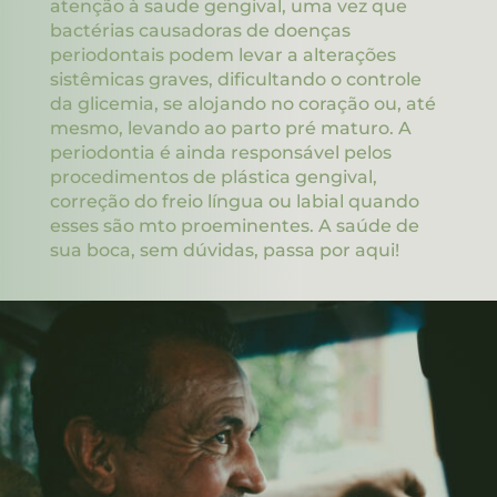
atenção à saude gengival, uma vez que
bactérias causadoras de doenças
periodontais podem levar a alterações
sistêmicas graves, dificultando o controle
da glicemia, se alojando no coração ou, até
mesmo, levando ao parto pré maturo. A
periodontia é ainda responsável pelos
procedimentos de plástica gengival,
correção do freio língua ou labial quando
esses são mto proeminentes. A saúde de
sua boca, sem dúvidas, passa por aqui!