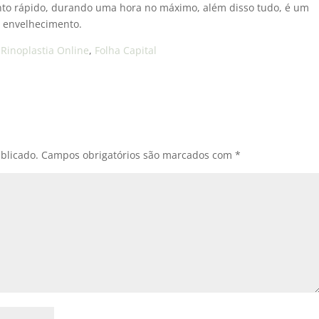
nto rápido, durando uma hora no máximo, além disso tudo, é um
 envelhecimento.
,
Rinoplastia Online
,
Folha Capital
blicado.
Campos obrigatórios são marcados com
*