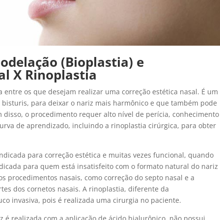
odelação (Bioplastia) e
l X Rinoplastia
 entre os que desejam realizar uma correção estética nasal. É um
m bisturis, para deixar o nariz mais harmônico e que também pode
 disso, o procedimento requer alto nível de perícia, conhecimento
rva de aprendizado, incluindo a rinoplastia cirúrgica, para obter
 indicada para correção estética e muitas vezes funcional, quando
ndicada para quem está insatisfeito com o formato natural do nariz
ros procedimentos nasais, como correção do septo nasal e a
tes dos cornetos nasais. A rinoplastia, diferente da
o invasiva, pois é realizada uma cirurgia no paciente.
z é realizada com a aplicação de ácido hialurônico, não possui