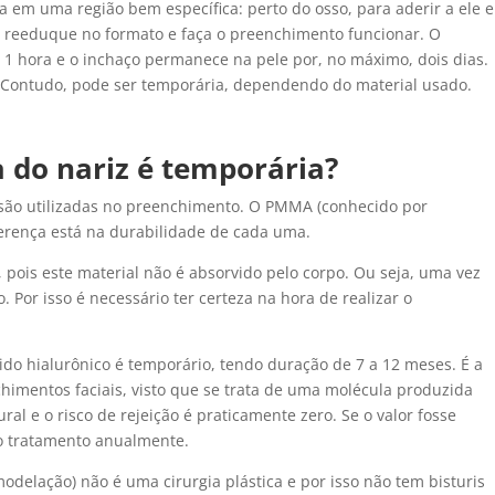
ta em uma região bem específica: perto do osso, para aderir a ele e
e reeduque no formato e faça o preenchimento funcionar. O
 hora e o inchaço permanece na pele por, no máximo, dois dias.
l. Contudo, pode ser temporária, dependendo do material usado.
 do nariz é temporária?
 são utilizadas no preenchimento. O PMMA (conhecido por
iferença está na durabilidade de cada uma.
ois este material não é absorvido pelo corpo. Ou seja, uma vez
o. Por isso é necessário ter certeza na hora de realizar o
do hialurônico é temporário, tendo duração de 7 a 12 meses. É a
himentos faciais, visto que se trata de uma molécula produzida
ral e o risco de rejeição é praticamente zero. Se o valor fosse
 o tratamento anualmente.
omodelação) não é uma cirurgia plástica e por isso não tem bisturis