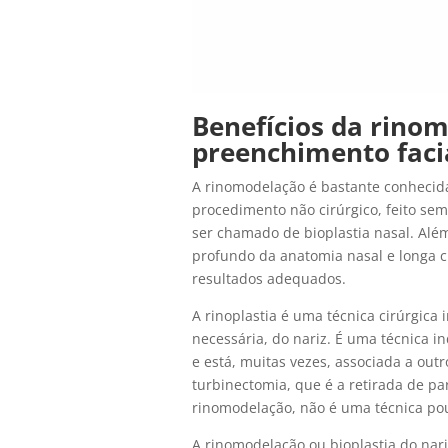
Benefícios da rinom
preenchimento facia
A rinomodelação é bastante conhecida
procedimento não cirúrgico, feito se
ser chamado de bioplastia nasal. Além
profundo da anatomia nasal e longa cu
resultados adequados.
A rinoplastia é uma técnica cirúrgica
necessária, do nariz. É uma técnica i
e está, muitas vezes, associada a out
turbinectomia, que é a retirada de par
rinomodelação, não é uma técnica pouc
A rinomodelação ou bioplastia do nari