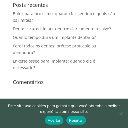
Posts recentes
Botox para bruxismo: quando faz sentido e quais são
os limites?
Dente escurecido por dentro: clareamento resolve?
Quanto tempo dura um implante dentário?
Perdi todos os dentes: prótese protocolo ou
dentadura?
Enxerto ósseo para implante: quando ele é
necessário?
Comentários
Este site usa cookies para garantir que você obtenha a melhor
experiência em nosso site.
Aceitar
Rejeitar
Desenvolvido por
Cordoval Digital