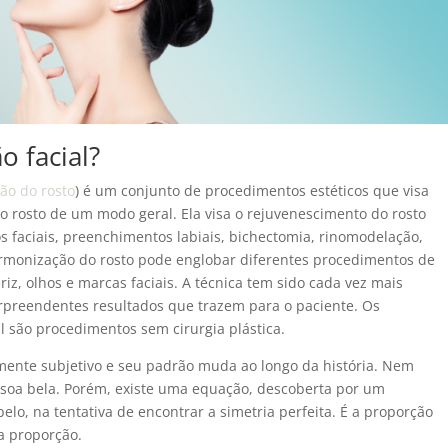
 facial?
ão do rosto
) é um conjunto de procedimentos estéticos que visa
rosto de um modo geral. Ela visa o rejuvenescimento do rosto
s faciais, preenchimentos labiais, bichectomia, rinomodelação,
armonização do rosto pode englobar diferentes procedimentos de
iz, olhos e marcas faciais. A técnica tem sido cada vez mais
rpreendentes resultados que trazem para o paciente. Os
 são procedimentos sem cirurgia plástica.
lmente subjetivo e seu padrão muda ao longo da história. Nem
oa bela. Porém, existe uma equação, descoberta por um
lo, na tentativa de encontrar a simetria perfeita. É a proporção
a proporção.