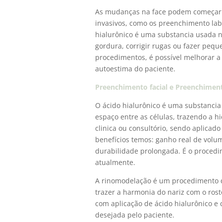
As mudanças na face podem começar
invasivos, como os preenchimento labi
hialurônico é uma substancia usada n
gordura, corrigir rugas ou fazer peq
procedimentos, é possível melhorar a 
autoestima do paciente.
Preenchimento facial e Preenchiment
O ácido hialurônico é uma substancia
espaço entre as células, trazendo a 
clinica ou consultório, sendo aplica
benefícios temos: ganho real de volu
durabilidade prolongada. É o proced
atualmente.
A rinomodelação é um procedimento d
trazer a harmonia do nariz com o ros
com aplicação de ácido hialurônico e 
desejada pelo paciente.