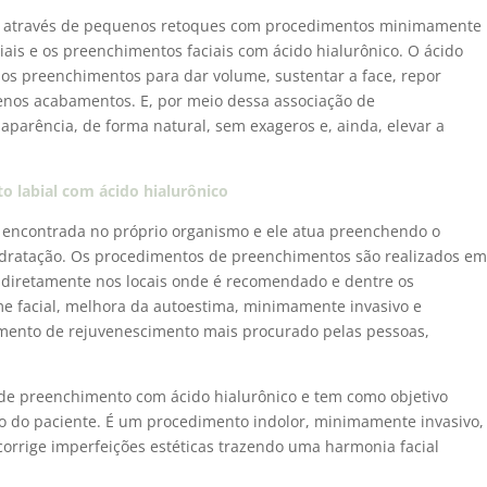
 através de pequenos retoques com procedimentos minimamente
ais e os preenchimentos faciais com ácido hialurônico. O ácido
os preenchimentos para dar volume, sustentar a face, repor
uenos acabamentos. E, por meio dessa associação de
aparência, de forma natural, sem exageros e, ainda, elevar a
o labial com ácido hialurônico
 encontrada no próprio organismo e ele atua preenchendo o
hidratação. Os procedimentos de preenchimentos são realizados em
do diretamente nos locais onde é recomendado e dentre os
me facial, melhora da autoestima, minimamente invasivo e
imento de rejuvenescimento mais procurado pelas pessoas,
e preenchimento com ácido hialurônico e tem como objetivo
to do paciente. É um procedimento indolor, minimamente invasivo,
corrige imperfeições estéticas trazendo uma harmonia facial