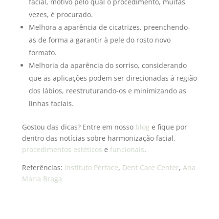
facial, motivo pelo qual o procedimento, muitas
vezes, é procurado.
Melhora a aparência de cicatrizes, preenchendo-
as de forma a garantir à pele do rosto novo
formato.
Melhoria da aparência do sorriso, considerando
que as aplicações podem ser direcionadas à região
dos lábios, reestruturando-os e minimizando as
linhas faciais.
Gostou das dicas? Entre em nosso
blog
e fique por
dentro das notícias sobre harmonização facial,
procedimentos estéticos
e
funcionais
.
Referências:
Instituto Perface
,
Dent Care Center
,
Ana
Maria Braga